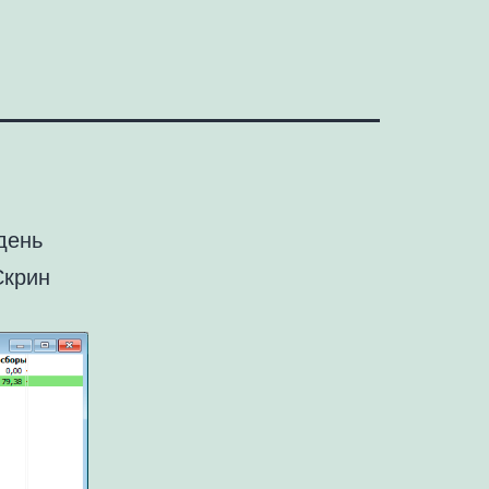
день
Скрин