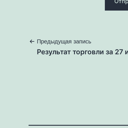
Навигация
Предыдущая запись
Результат торговли за 27
по
записям