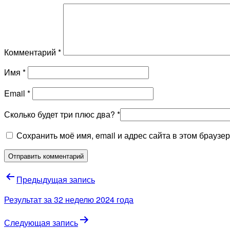
Комментарий
*
Имя
*
Email
*
Сколько будет тpи плюс два?
*
Сохранить моё имя, email и адрес сайта в этом брауз
Навигация
Предыдущая запись
по
Результат за 32 неделю 2024 года
записям
Следующая запись